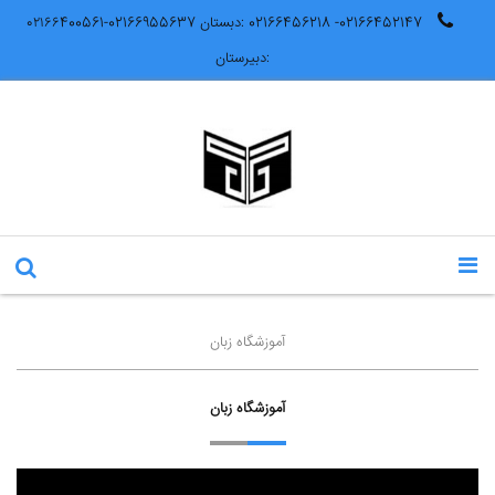
02166452147- 02166456218 :دبستان 02166955637-۰۲۱۶۶400561
:دبیرستان
آموزشگاه زبان
آموزشگاه زبان