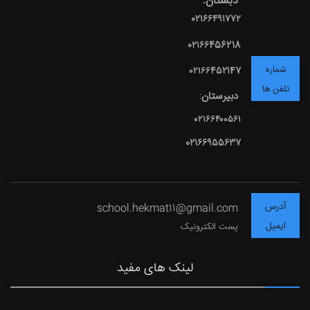
دبستان:
۰۲۱۶۶۴۹۱۷۷۲
۰۲۱۶۶456218
شماره
۰۲۱۶۶452147
تلفن ها
دبیرستان
:
۰۲۱۶۶۴۰۰۵۶۱
02166955637
آدرس
school.hekmat11@gmail.com
ایمیل
پست الکترونیک
لینک های مفید