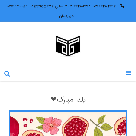
02166452147- 02166456218 :دبستان 02166955637-۰۲۱۶۶400561
:دبیرستان
یلدا مبارک❤