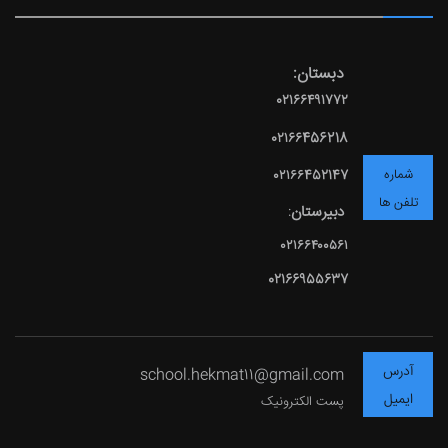
دبستان:
۰۲۱۶۶۴۹۱۷۷۲
۰۲۱۶۶456218
شماره
۰۲۱۶۶452147
تلفن ها
دبیرستان
:
۰۲۱۶۶۴۰۰۵۶۱
02166955637
آدرس
school.hekmat11@gmail.com
ایمیل
پست الکترونیک